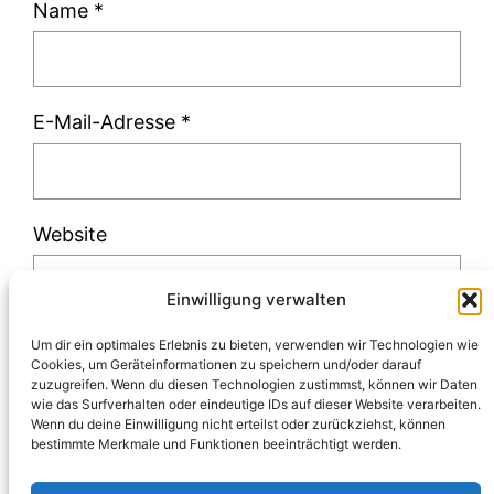
Name
*
E-Mail-Adresse
*
Website
Einwilligung verwalten
Um dir ein optimales Erlebnis zu bieten, verwenden wir Technologien wie
Cookies, um Geräteinformationen zu speichern und/oder darauf
zuzugreifen. Wenn du diesen Technologien zustimmst, können wir Daten
Diese Website verwendet Akismet, um Spam
wie das Surfverhalten oder eindeutige IDs auf dieser Website verarbeiten.
Wenn du deine Einwilligung nicht erteilst oder zurückziehst, können
zu reduzieren.
Erfahre, wie deine
bestimmte Merkmale und Funktionen beeinträchtigt werden.
Kommentardaten verarbeitet werden.