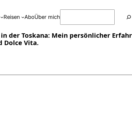
S
Reisen
Abo
Über mich
u
c
 in der Toskana: Mein persönlicher Erfah
h
 Dolce Vita.
e
n