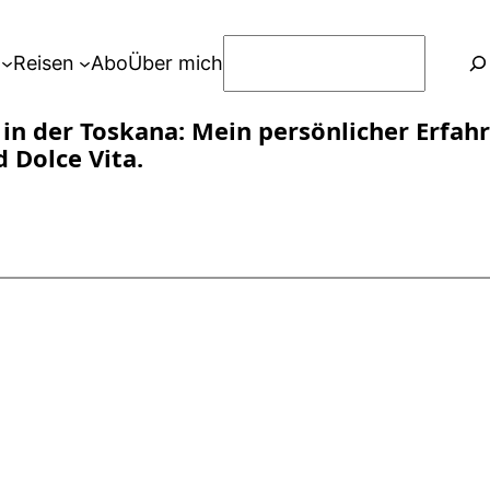
S
Reisen
Abo
Über mich
u
c
 in der Toskana: Mein persönlicher Erfah
h
 Dolce Vita.
e
n