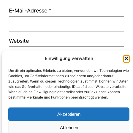
E-Mail-Adresse
*
Website
Einwilligung verwalten
Um dir ein optimales Erlebnis zu bieten, verwenden wir Technologien wie
Cookies, um Geräteinformationen zu speichern und/oder darauf
zuzugreifen. Wenn du diesen Technologien zustimmst, können wir Daten
Diese Website verwendet Akismet, um Spam
wie das Surfverhalten oder eindeutige IDs auf dieser Website verarbeiten.
Wenn du deine Einwilligung nicht erteilst oder zurückziehst, können
zu reduzieren.
Erfahre, wie deine
bestimmte Merkmale und Funktionen beeinträchtigt werden.
Kommentardaten verarbeitet werden.
Akzeptieren
Ablehnen