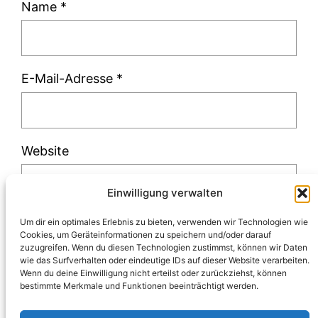
Name
*
E-Mail-Adresse
*
Website
Einwilligung verwalten
Um dir ein optimales Erlebnis zu bieten, verwenden wir Technologien wie
Cookies, um Geräteinformationen zu speichern und/oder darauf
zuzugreifen. Wenn du diesen Technologien zustimmst, können wir Daten
Diese Website verwendet Akismet, um Spam
wie das Surfverhalten oder eindeutige IDs auf dieser Website verarbeiten.
Wenn du deine Einwilligung nicht erteilst oder zurückziehst, können
zu reduzieren.
Erfahre, wie deine
bestimmte Merkmale und Funktionen beeinträchtigt werden.
Kommentardaten verarbeitet werden.