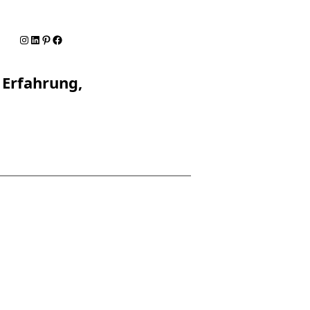
Instagram
LinkedIn
Pinterest
Facebook
 Erfahrung,