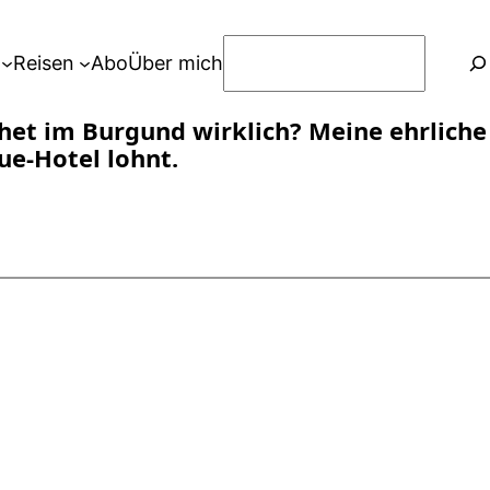
S
Reisen
Abo
Über mich
u
c
et im Burgund wirklich? Meine ehrliche
h
ue-Hotel lohnt.
e
n