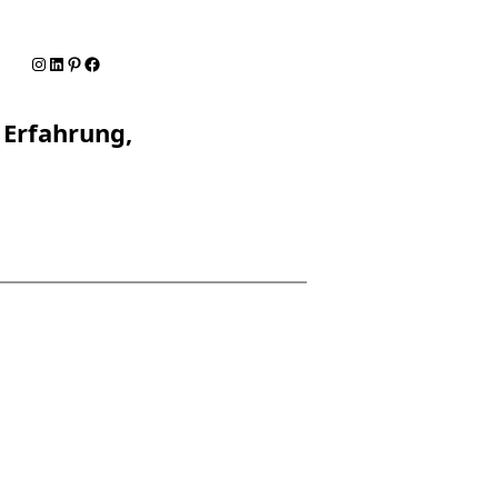
Instagram
LinkedIn
Pinterest
Facebook
 Erfahrung,