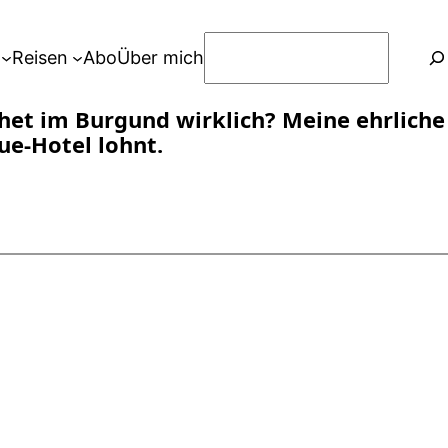
S
Reisen
Abo
Über mich
u
c
et im Burgund wirklich? Meine ehrliche
h
ue-Hotel lohnt.
e
n