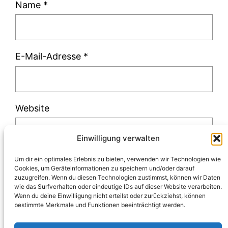
Name
*
E-Mail-Adresse
*
Website
Einwilligung verwalten
Um dir ein optimales Erlebnis zu bieten, verwenden wir Technologien wie
Cookies, um Geräteinformationen zu speichern und/oder darauf
zuzugreifen. Wenn du diesen Technologien zustimmst, können wir Daten
Diese Website verwendet Akismet, um Spam
wie das Surfverhalten oder eindeutige IDs auf dieser Website verarbeiten.
Wenn du deine Einwilligung nicht erteilst oder zurückziehst, können
zu reduzieren.
Erfahre, wie deine
bestimmte Merkmale und Funktionen beeinträchtigt werden.
Kommentardaten verarbeitet werden.