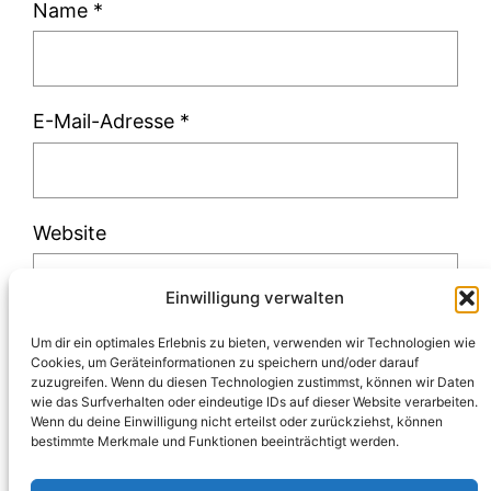
Name
*
E-Mail-Adresse
*
Website
Einwilligung verwalten
Um dir ein optimales Erlebnis zu bieten, verwenden wir Technologien wie
Cookies, um Geräteinformationen zu speichern und/oder darauf
zuzugreifen. Wenn du diesen Technologien zustimmst, können wir Daten
Diese Website verwendet Akismet, um Spam
wie das Surfverhalten oder eindeutige IDs auf dieser Website verarbeiten.
Wenn du deine Einwilligung nicht erteilst oder zurückziehst, können
zu reduzieren.
Erfahre, wie deine
bestimmte Merkmale und Funktionen beeinträchtigt werden.
Kommentardaten verarbeitet werden.