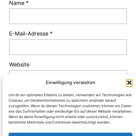
Name
*
E-Mail-Adresse
*
Website
Einwilligung verwalten
Um dir ein optimales Erlebnis zu bieten, verwenden wir Technologien wie
Cookies, um Geräteinformationen zu speichern und/oder darauf
zuzugreifen. Wenn du diesen Technologien zustimmst, können wir Daten
Diese Website verwendet Akismet, um Spam
wie das Surfverhalten oder eindeutige IDs auf dieser Website verarbeiten.
Wenn du deine Einwilligung nicht erteilst oder zurückziehst, können
zu reduzieren.
Erfahre, wie deine
bestimmte Merkmale und Funktionen beeinträchtigt werden.
Kommentardaten verarbeitet werden.