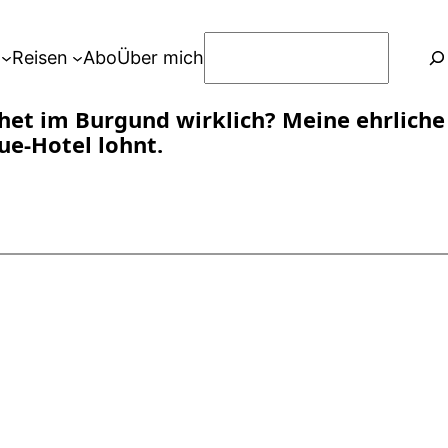
S
Reisen
Abo
Über mich
u
c
et im Burgund wirklich? Meine ehrliche
h
ue-Hotel lohnt.
e
n