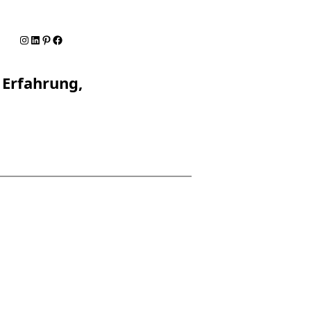
Instagram
LinkedIn
Pinterest
Facebook
 Erfahrung,