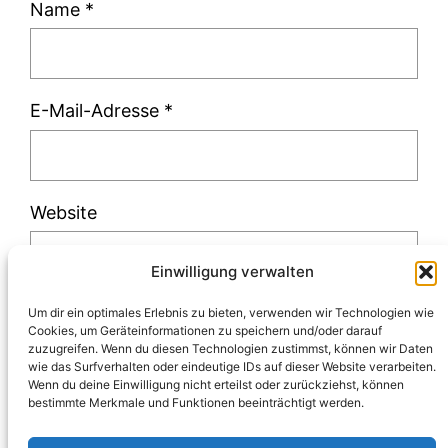
Name
*
E-Mail-Adresse
*
Website
Einwilligung verwalten
Um dir ein optimales Erlebnis zu bieten, verwenden wir Technologien wie
Cookies, um Geräteinformationen zu speichern und/oder darauf
zuzugreifen. Wenn du diesen Technologien zustimmst, können wir Daten
Diese Website verwendet Akismet, um Spam
wie das Surfverhalten oder eindeutige IDs auf dieser Website verarbeiten.
Wenn du deine Einwilligung nicht erteilst oder zurückziehst, können
zu reduzieren.
Erfahre, wie deine
bestimmte Merkmale und Funktionen beeinträchtigt werden.
Kommentardaten verarbeitet werden.