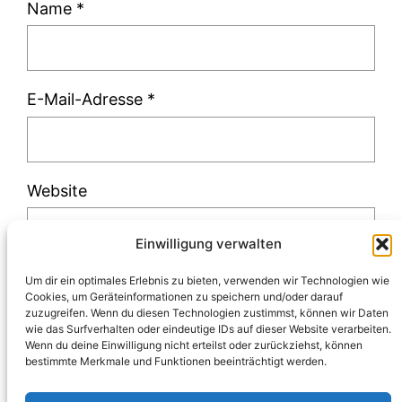
Name
*
E-Mail-Adresse
*
Website
Einwilligung verwalten
Um dir ein optimales Erlebnis zu bieten, verwenden wir Technologien wie
Cookies, um Geräteinformationen zu speichern und/oder darauf
zuzugreifen. Wenn du diesen Technologien zustimmst, können wir Daten
Diese Website verwendet Akismet, um Spam
wie das Surfverhalten oder eindeutige IDs auf dieser Website verarbeiten.
Wenn du deine Einwilligung nicht erteilst oder zurückziehst, können
zu reduzieren.
Erfahre, wie deine
bestimmte Merkmale und Funktionen beeinträchtigt werden.
Kommentardaten verarbeitet werden.