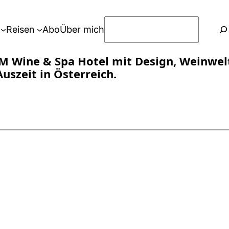
S
Reisen
Abo
Über mich
u
c
M Wine & Spa Hotel mit Design, Weinwel
h
uszeit in Österreich.
e
n