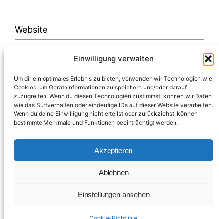
Website
Einwilligung verwalten
Um dir ein optimales Erlebnis zu bieten, verwenden wir Technologien wie
Cookies, um Geräteinformationen zu speichern und/oder darauf
zuzugreifen. Wenn du diesen Technologien zustimmst, können wir Daten
Diese Website verwendet Akismet, um Spam
wie das Surfverhalten oder eindeutige IDs auf dieser Website verarbeiten.
Wenn du deine Einwilligung nicht erteilst oder zurückziehst, können
zu reduzieren.
Erfahre, wie deine
bestimmte Merkmale und Funktionen beeinträchtigt werden.
Kommentardaten verarbeitet werden.
Akzeptieren
Ablehnen
Einstellungen ansehen
Impressum & Datenschutz
Blogabo
Über mich
Instagram
LinkedIn
Pinterest
Facebook
Cookie-Richtlinie