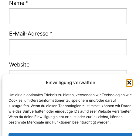
Name
*
E-Mail-Adresse
*
Website
Einwilligung verwalten
Um dir ein optimales Erlebnis zu bieten, verwenden wir Technologien wie
Cookies, um Geräteinformationen zu speichern und/oder darauf
zuzugreifen. Wenn du diesen Technologien zustimmst, können wir Daten
Diese Website verwendet Akismet, um Spam
wie das Surfverhalten oder eindeutige IDs auf dieser Website verarbeiten.
Wenn du deine Einwilligung nicht erteilst oder zurückziehst, können
zu reduzieren.
Erfahre, wie deine
bestimmte Merkmale und Funktionen beeinträchtigt werden.
Kommentardaten verarbeitet werden.