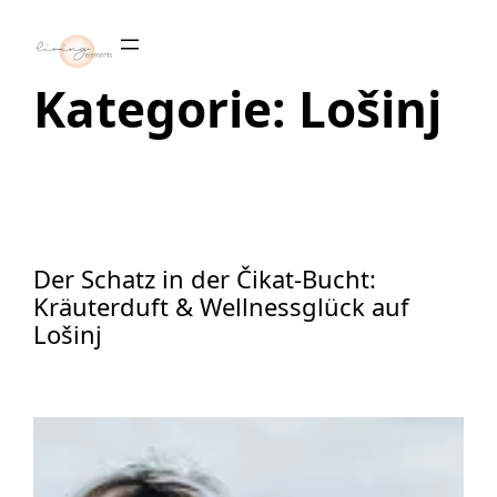
Zum
Inhalt
springen
Kategorie:
Lošinj
Der Schatz in der Čikat-Bucht:
Kräuterduft & Wellnessglück auf
Lošinj