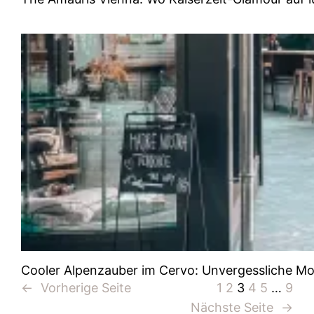
Cooler Alpenzauber im Cervo: Unvergessliche Mo
←
Vorherige Seite
1
2
3
4
5
…
9
Nächste Seite
→